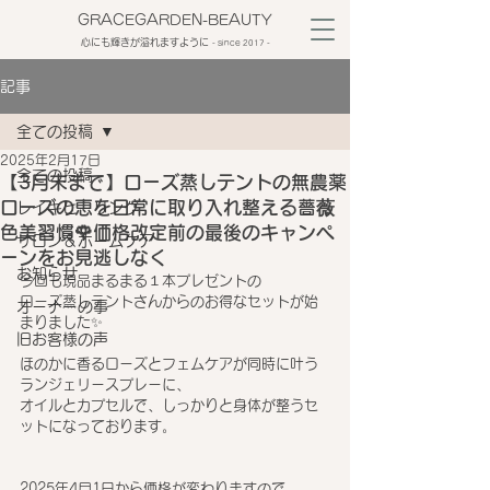
GRACEGARDEN-BEAUTY
心にも輝きが溢れますように
​- since 2017 -
記事
全ての投稿
2025年2月17日
全ての投稿
【3月末まで】ローズ蒸しテントの無農薬
ローズの恵を日常に取り入れ整える薔薇
レイキヒーリング
色美習慣🌹価格改定前の最後のキャンペ
サロン＆ホームケア
ーンをお見逃しなく
お知らせ
今回も現品まるまる１本プレゼントの
ローズ蒸しテントさんからのお得なセットが始
オーナーの事
まりました✨
旧お客様の声
ほのかに香るローズとフェムケアが同時に叶う
ランジェリースプレーに、
オイルとカプセルで、しっかりと身体が整うセ
ットになっております。
2025年4月1日から価格が変わりますので