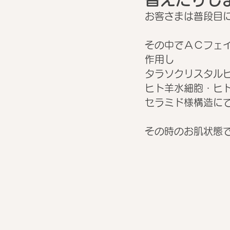
お客さまは普段目にさ
その中でＡＣフェ
作用し
タラソクリスタル
ヒト羊水細胞・ヒ
セラミド様構造に
その時のお肌状態で