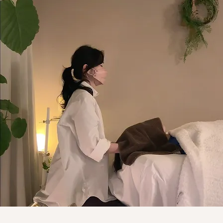
2026年BWJレポ｜リアボー
テ渡辺社長から聞いた濃密内
容まとめ｜限定・新作マス
ク・コフレ情報まで★