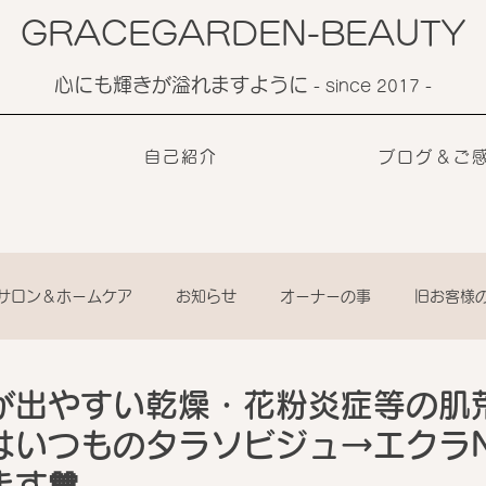
GRACEGARDEN-BEAUTY
心にも輝きが溢れますように
​- since 2017 -
自己紹介
ブログ＆ご
サロン＆ホームケア
お知らせ
オーナーの事
旧お客様
が出やすい乾燥・花粉炎症等の肌
はいつものタラソビジュ→エクラN
す🧡