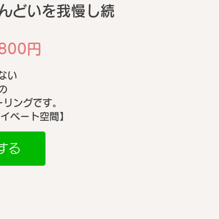
んどいを我慢し続
行発売店より5/14再入
お知らせ】今回分の完売
800円
、次回は7月頃入荷の見
ない
です
の
ヒーリングです。
ライベート空間】
する