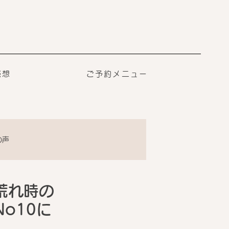
感想
ご予約メニュー
の声
荒れ時の
o10に