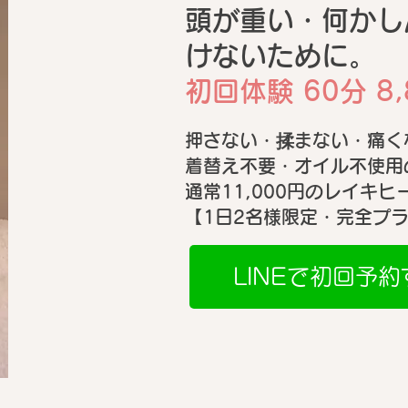
頭が重い・何かし
けないために。
【正式発表前】貼るUV美容
【先
「グランスキンヴィーナス フ
荷の
初回体験 60分 8,
ィルムシート」を勝手に妄想
後は
押さない・揉まない・痛く
考察してみました🤭✨
込み
着替え不要・オイル不使用
通常11,000円の​レイキ
【1日2名様限定・完全プ
LINEで初回予約