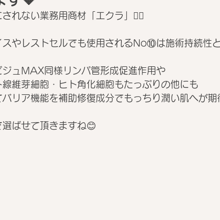
れない業務用商材「エクラ」💆‍♀️
イスやレストセルでも使用されるNo⑩は施術持続性
ビジュMAX同様リンパ管形成促進作用や
ト線維芽細胞・ヒト角化細胞もたっぷりの他にも
てバリア機能を補助修復成分でもっちり潤い肌へが期待
選ばせて頂きますね😊