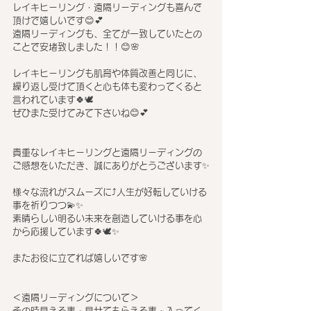
レイキヒーリング・遠隔リーディングも喜んで
頂けで嬉しいです😊💕
遠隔リーディングも、全てが一致していたとの
ことで安堵致しました！！😊🌸
レイキヒーリングも肌育や体質改善と同じに、
繰り返し受けて頂くと心も体も変わってくると
言われています🍀🕊
ぜひまた受けてみて下さいね😊💕
貴重なレイキヒーリングと遠隔リーディングの
ご感想をいただき、誠にありがとうございます✨
様々な流れがスムーズに⤴人生が好転していける
事を祈りつつ💫✨
素晴らしい明るい未来を創造していける事を心
から応援しています🍀🕊✨​
​またお役に立てれば嬉しいです🌸
＜遠隔リーディングについて＞
​その時見える事・見せてもらえる事・入ってく