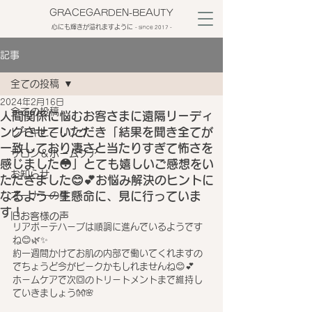
GRACEGARDEN-BEAUTY
心にも輝きが溢れますように
​- since 2017 -
記事
全ての投稿
2024年2月16日
全ての投稿
人間関係に悩むお客さまに遠隔リーディ
ングさせていただき「結果を聞き全てが
レイキヒーリング
一致しており凄さと当たりすぎて怖さを
サロン＆ホームケア
感じました😳」とても嬉しいご感想をい
お知らせ
ただきました😊💕お悩み解決のヒントに
なるよう一生懸命に、見に行っていま
オーナーの事
す！
旧お客様の声
リアボーテハーブは順調に進んでいるようです
ね😊🌿✨
約一週間かけてお肌の内部で働いてくれますの
でちょうど今がピークかもしれませんね😊💕
ホームケアで次回のトリートメントまで維持し
ていきましょう👐🌸