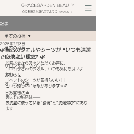
GRACEGARDEN-BEAUTY
心にも輝きが溢れますように
​- since 2017 -
記事
全ての投稿
2025年7月3日
全ての投稿
🌿当店のタオルやシーツが “いつも清潔
で心地よい理由” 🌿
レイキヒーリング
お客さまから時々いただくお声に、
サロン＆ホームケア
「由祈子さんのタオル、いつも気持ち良いよ
ね」
お知らせ
「ベッドのシーツが気持ちいい！」
オーナーの事
という嬉しいご感想があります☺️💕
旧お客様の声
実はその秘密は――
お洗濯に使っている“設備”と“洗剤選び”
にあり
ます！