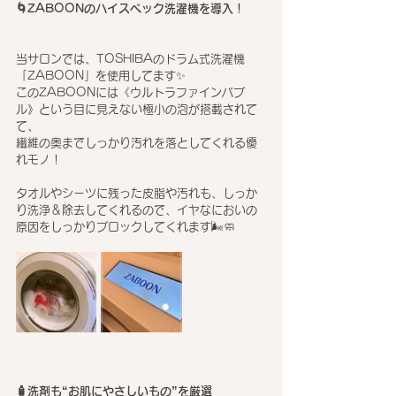
🌀ZABOONのハイスペック洗濯機を導入！
当サロンでは、TOSHIBAのドラム式洗濯機
「ZABOON」を使用してます✨
このZABOONには《ウルトラファインバブ
ル》という目に見えない極小の泡が搭載されて
て、
繊維の奥までしっかり汚れを落としてくれる優
れモノ！
タオルやシーツに残った皮脂や汚れも、しっか
り洗浄＆除去してくれるので、イヤなにおいの
原因をしっかりブロックしてくれます🌬️🧼
🧴洗剤も“お肌にやさしいもの”を厳選