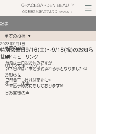
GRACEGARDEN-BEAUTY
心にも輝きが溢れますように
​- since 2017 -
記事
全ての投稿
2023年9月1日
全ての投稿
特別営業日9/16(土)～9/18(祝)のお知ら
せ🕊
レイキヒーリング
普段は土日祝お休みですが、
サロン＆ホームケア
以下日程はご来店予約承れる事となりました😊
お知らせ
ご都合宜しければ是非に✨
オーナーの事
ご来店予約お待ちしております🌸
旧お客様の声