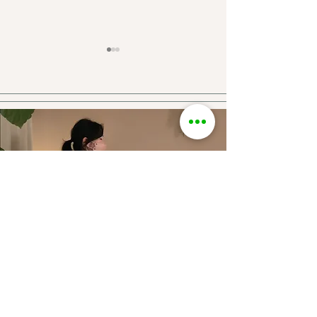
🌿当店のタオルやシーツ
ついに「★5つ
が “いつも清潔で心地よ
ミ投稿ページ」
い理由” 🌿
ました👏✨
頭が重い・何かしんどいを我慢し続け
ないために。
初回体験 60分 8,800円
押さない・揉まない・痛くない
着替え不要・オイル不使用の
通常11,000円の​レイキヒーリングです。