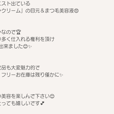
エスト出ている
クリーム」の目元＆まつ毛美容液😍
なので🏆
り多く仕入れる権利を頂け
出来ました😊✨
定品も大変魅力的で
」フリーお在庫は残り僅かに✨
美容を楽しんで下さい😊
っても嬉しいです💕