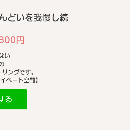
んどいを我慢し続
26年BWJレポ｜リアボー
辺社長から聞いた濃密内
800円
とめ｜限定・新作マス
ない
コフレ情報まで★
の
ヒーリングです。
ライベート空間】
する