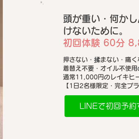
頭が重い・何かし
けないために。
レイキヒーリング後に心に響
20
く1枚カードリーディング｜
テ渡
初回体験 60分 8,
新富町・築地
容ま
押さない・揉まない・痛く
ク・
着替え不要・オイル不使用
通常11,000円の​レイキ
【1日2名様限定・完全プ
LINEで初回予約