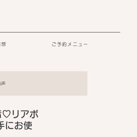
感想
ご予約メニュー
の声
店♡リアボ
手にお使