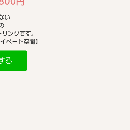
800円
とめ｜限定・新作マス
ない
コフレ情報まで★
の
ヒーリングです。
ライベート空間】
する