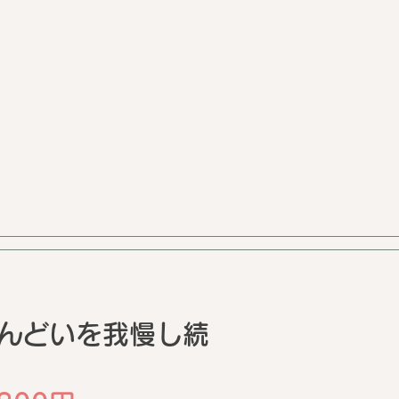
んどいを我慢し続
26年BWJレポ｜リアボー
辺社長から聞いた濃密内