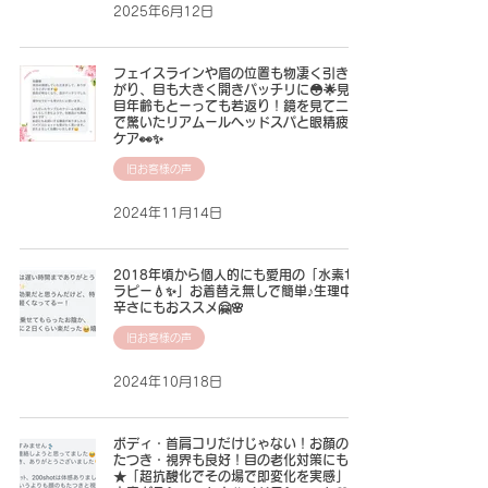
2025年6月12日
フェイスラインや眉の位置も物凄く引き上
がり、目も大きく開きパッチリに😳🌟見た
目年齢もとーっても若返り！鏡を見て二人
で驚いたリアムールヘッドスパと眼精疲労
ケア👀✨
旧お客様の声
2024年11月14日
2018年頃から個人的にも愛用の「水素セ
ラピー💧✨」お着替え無しで簡単♪生理中の
辛さにもおススメ🤗🌸
旧お客様の声
2024年10月18日
ボディ・首肩コリだけじゃない！お顔のも
たつき・視界も良好！目の老化対策にも
★「超抗酸化でその場で即変化を実感」純