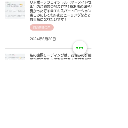
リアボーテフェイシャル（マーメイドセ
ル）のご感想♡今までで1番お肌の調子が
良かったです🌻エキスパートローションも
楽しみにしてね✨またヒーリングなとでも
お世話になりたいです！
旧お客様の声
2024年6月20日
私の遠隔リーディングは、お悩みの詳細は
聞かずにお相手のお気持ち＆本質を見て来
ます。見えた映像・ご本人の言葉などお伝
えします。お悩み解決のヒントになれば嬉
しいです💭
旧お客様の声
2024年6月18日
1
/
5