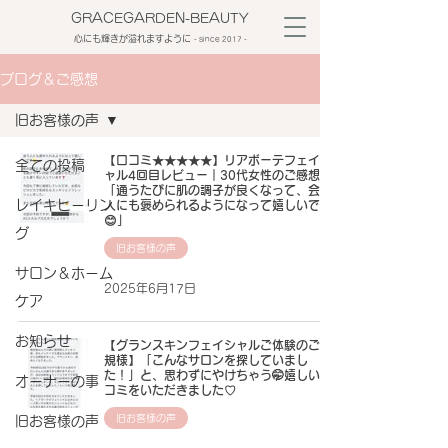
GRACEGARDEN-BEAUTY
心にも輝きが溢れますように
​- since 2017 -
ブログ＆ご感想
旧お客様の声
【口コミ★★★★★】リアボーテフェイシ
全ての投稿
ャル4回目レビュー｜30代女性のご感想
「通うたびに肌の調子が良くなって、会う
レイキヒーリン
人にも褒められるようになって嬉しいです
😊」
グ
旧お客様の声
サロン＆ホーム
2025年6月17日
ケア
お知らせ
【グランスキンフェイシャルご体験のご新
規様】「こんなサロンを探していまし
た！」と、思わずにやけちゃう🤭嬉しい口
オーナーの事
コミをいただきました♡
旧お客様の声
旧お客様の声