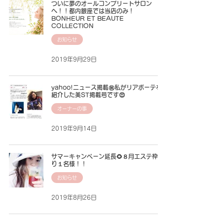
ついに夢のオールコンプリートサロン
へ！！都内銀座では当店のみ！
BONHEUR ET BEAUTE
COLLECTION
お知らせ
2019年9月29日
yahoo!ニュース掲載㊗私がリアボーテを
紹介した美ST掲載号です😍
オーナーの事
2019年9月14日
サマーキャンペーン延長🌻８月エステ枠残
り１名様！！
お知らせ
2019年8月26日