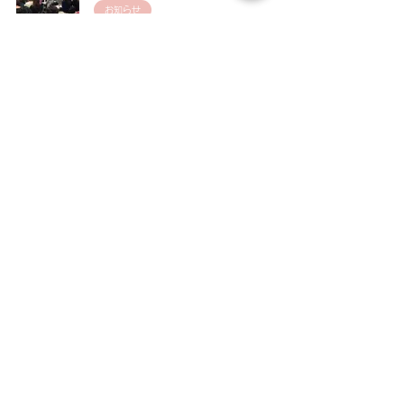
お知らせ
2019年3月26日
7
/
9
頭が重い・何かしんどいを我慢し続け
ないために。