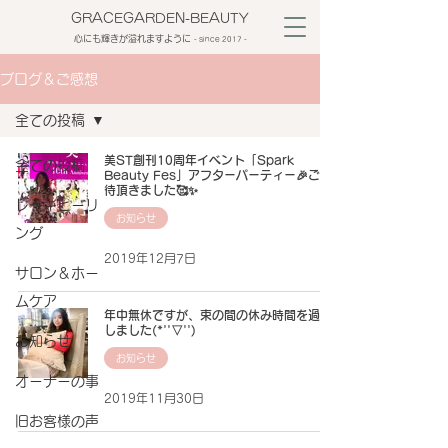
GRACEGARDEN-BEAUTY
心にも輝きが溢れますように
​- since 2017 -
ブログ＆ご感想
全ての投稿
美ST創刊10周年イベント「Spark
全ての投稿
Beauty Fes」アフターパーティー🎉ご招
待頂きました🥰✨
レイキヒーリ
お知らせ
ング
2019年12月7日
サロン＆ホー
ムケア
年中無休ですが、束の間の休み時間を過ご
しました(*''▽'')
お知らせ
お知らせ
オーナーの事
2019年11月30日
旧お客様の声