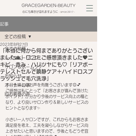
GRACEGARDEN-BEAUTY
心にも輝きが溢れますように
​- since 2017 -
記事
全ての投稿
2023年8月27日
全ての投稿
「本当に何から何までありがとうござい
ました🙏」口コミご感想頂きました💖ニ
レイキヒーリング
キビ・赤み・ハリツヤにも♡「リアボー
サロン＆ホームケア
テレストセルで鎮静ケア＋ハイドロスプ
お知らせ
ラッシュで毛穴洗浄」
オーナーの事
本日も嬉しいお声を有難うございます😊💕
ご感想は私にとって「お客さまが喜んで頂けた
旧お客様の声
ポイント」が分かり今後のサービス向上の糧と
なり、より良いサロン作り＆新しいサービスの
ヒントとなります✨
小さい一人サロンですが、これからもお客さま
満足度を考え、工夫を凝らしながらサービス向
上させたいと思いますので、今後ともどうぞ宜