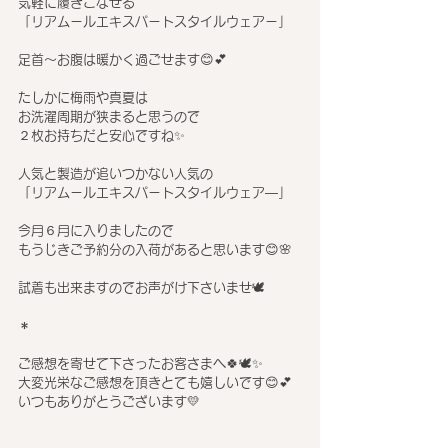
気軽に履きこなせる
「リアムールエキスパートスタイルウェアー」
足首～お腹は暖かく過ごせます😊💕
たしかに梅雨や真夏は
お洗濯周期が狭まると思うので
２枚お持ちだと安心ですね✨
人気と製造が追いつかない人気の
「リアムールエキスパートスタイルウェア―」
今月６月に入りましたので
もうじきご予約分の入荷があると思います😊🌸
試着も出来ますのでお声がけ下さいませ🕊
＊
ご感想を寄せて下さったお客さまへ🍀🕊✨
大変光栄なご感想を頂きとても嬉しいです😊💕
いつもありがとうございます💛