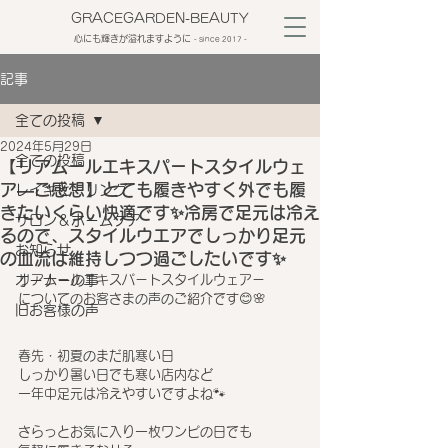
GRACEGARDEN-BEAUTY
心にも輝きが溢れますように
​- since 2017 -
記事
全ての投稿
2024年5月29日
全ての投稿
【リアムールエキスパートスタイルウェ
ア―ご感想】とても履きやすく外でも履
レイキヒーリング
きたいくらい快適です✨冷房で足元は冷え
サロン＆ホームケア
るので、スタイルウエアでしっかり足元
お知らせ
の血流は維持しつつ過ごしたいです✨
オーナーの事
リアムールエキスパートスタイルウェアー
についてのお客さまの声のご紹介です😊🌸
旧お客様の声
春先・初夏のまだ肌寒い日
しっかり暑い日でも寒い店内など
一年中足元は冷えやすいですよね🐾
さらっとお気に入り一枚ワンピの日でも