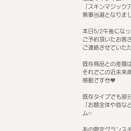
「スキンマジック
無事当選となりまし
本日5/2午後にな
ご予約頂いたお客
ご連絡させていただ
既存商品との差額はな
それでこの近未来
感動です🥹🧡
既存タイプでも部
「お顔全体や首な
ム✨
あの限定グランス