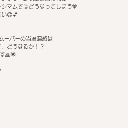
シマムではどうなってしまう🧡
😊💕
リムーバーの当選連絡は
で、どうなるか！？
🙏🌟
