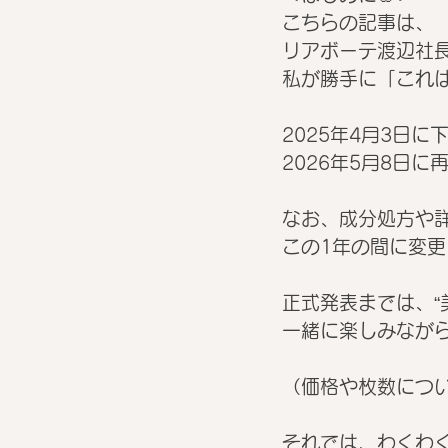
こちらの記事は、
リアボーテ渡辺社長の
私が勝手に「これ
2025年4月3日
2026年5月8日に
なお、成分処方や
この1年の間に変
正式発表までは、“
一緒に楽しみながら
（価格や枚数につい
それでは、わくわく