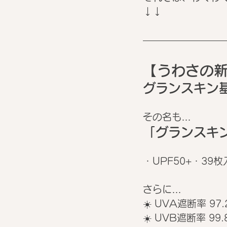
↓↓
【うわさの
グランスキン
その名も…
「グランスキ
・UPF50+・39枚
さらに…
☀️ UVA遮断率 97
☀️ UVB遮断率 99.