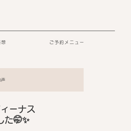
感想
ご予約メニュー
の声
ヴィーナス
た🤭✨