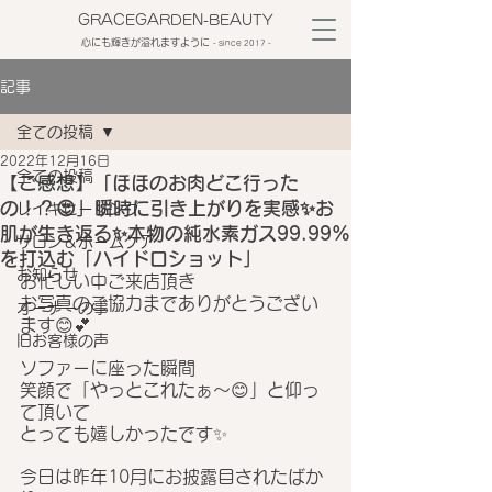
GRACEGARDEN-BEAUTY
心にも輝きが溢れますように
​- since 2017 -
記事
全ての投稿
2022年12月16日
全ての投稿
【ご感想】「ほほのお肉どこ行った
の！？😍」瞬時に引き上がりを実感✨お
レイキヒーリング
肌が生き返る✨本物の純水素ガス99.99%
サロン＆ホームケア
を打込む「ハイドロショット」
お知らせ
お忙しい中ご来店頂き
お写真のご協力までありがとうござい
オーナーの事
ます😊💕
旧お客様の声
ソファーに座った瞬間
笑顔で「やっとこれたぁ～😊」と仰っ
て頂いて
とっても嬉しかったです✨
今日は昨年10月にお披露目されたばか