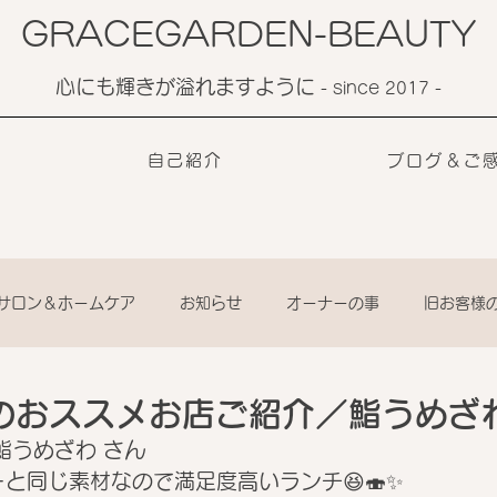
GRACEGARDEN-BEAUTY
心にも輝きが溢れますように
​- since 2017 -
自己紹介
ブログ＆ご
サロン＆ホームケア
お知らせ
オーナーの事
旧お客様
のおススメお店ご紹介／鮨うめざ
鮨うめざわ さん
と同じ素材なので満足度高いランチ😆🍣✨