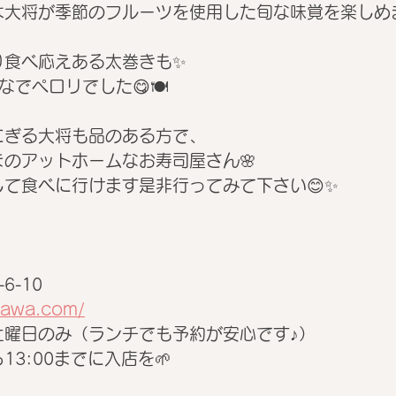
大将が季節のフルーツを使用した旬な味覚を楽しめます
り食べ応えある太巻きも✨
なでペロリでした😋🍽
にぎる大将も品のある方で、
のアットホームなお寿司屋さん🌸
て食べに行けます是非行ってみて下さい😊✨
6-10
zawa.com/
土曜日のみ（ランチでも予約が安心です♪）
3:00までに入店を🌱