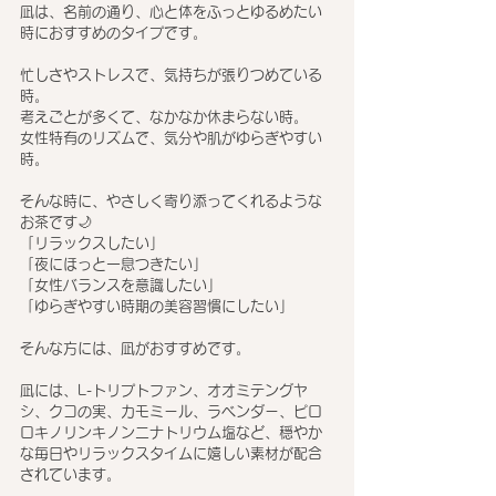
凪は、名前の通り、心と体をふっとゆるめたい
時におすすめのタイプです。
忙しさやストレスで、気持ちが張りつめている
時。
考えごとが多くて、なかなか休まらない時。
女性特有のリズムで、気分や肌がゆらぎやすい
時。
そんな時に、やさしく寄り添ってくれるような
お茶です🌙
「リラックスしたい」
「夜にほっと一息つきたい」
「女性バランスを意識したい」
「ゆらぎやすい時期の美容習慣にしたい」
そんな方には、凪がおすすめです。
凪には、L-トリプトファン、オオミテングヤ
シ、クコの実、カモミール、ラベンダー、ピロ
ロキノリンキノン二ナトリウム塩など、穏やか
な毎日やリラックスタイムに嬉しい素材が配合
されています。