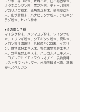
ユリ末、なつめ末、玫瑰花末、白花蛇舌草末、
オタネニンジン末、霊芝粉末、チャーガ粉末、
アガリスク粉末、鹿角霊芝粉末、冬虫夏草粉
末、山伏茸粉末、ハナビラタケ粉末、シロキク
ラゲ粉末、ヒハツ粉末
●その他１７種
マイタケ粉末、メシマコブ粉末、シイタケ粉
末、エリンギ粉末、タモギタケ粉末、真珠末、
メロン果汁濃縮物、乳酸菌FK-23末、イヌリ
ン、食物発酵エキス末、野菜果物発酵エキス
末、野草発酵エキス末、バラカルスエキス末、
ニコチンアミドモノヌクレオチド、食物発酵エ
キストラクトパウダー、米糖発酵抽出物、糖転
移ヘスペリジン