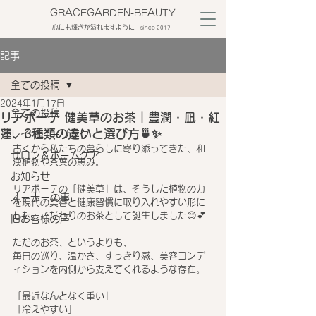
GRACEGARDEN-BEAUTY
心にも輝きが溢れますように
​- since 2017 -
記事
全ての投稿
2024年1月17日
全ての投稿
リアボーテ 健美草のお茶｜豊潤・凪・紅
蓮、3種類の違いと選び方🍵✨
レイキヒーリング
古くから私たちの暮らしに寄り添ってきた、和
サロン＆ホームケア
漢植物や茶葉の恵み。
お知らせ
リアボーテの「健美草」は、そうした植物の力
オーナーの事
を現代の美容と健康習慣に取り入れやすい形に
した、こだわりのお茶として誕生しました😊💕
旧お客様の声
ただのお茶、というよりも、
毎日の巡り、温かさ、すっきり感、美容コンデ
ィションを内側から支えてくれるような存在。
「最近なんとなく重い」
「冷えやすい」