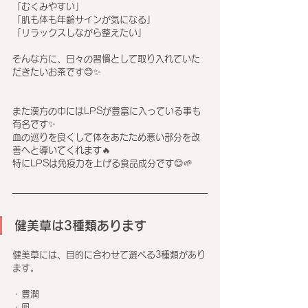
「むくみやすい」
「肌も体も年齢サインが気になる」
「リラックスしながら整えたい」
そんな方に、日々の習慣として取り入れていた
だきたいお茶です😊✨
また漢方の中にはLPSが豊富に入っている事も
有名です✨
血の巡りを良くして体をあたため悪い部分を改
善へと導いてくれます🔥
特にLPSは免疫力を上げる食品成分です😊🌱
健美草は3種類あります
健美草には、目的に合わせて選べる3種類があり
ます。
・豊潤
・凪