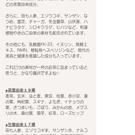
どの茶葉由来成分。
さらに、田七人参、エゾウコギ、サンザシ、な
つめ、霊芝、チャーガ、冬虫夏草、山伏茸、ハ
ナビラタケ、シロキクラゲ、ヒハツなど、和漢
植物やきのこ由来の素材も配合されています。
その他にも、乳酸菌FK-23、イヌリン、発酵エ
キス、NMN、糖転移ヘスペリジンなど、現代の
美容と健康を意識した成分も入っています。
これだけの素材が一杯のお茶に詰まっていると
思うと、かなり贅沢ですよね✨
●茶葉由来１９種
麦茶。玄米、はと麦、黒豆、松葉、赤小豆、蓮
の葉、枸杞葉、スギナ、よもぎ、イチョウの
葉、さつまいも、ごぼう、みかんの皮、メグス
リの木、桑の葉、菊芋、紅茶、ローズヒップ
●生薬由来１７種
田七人参、エゾウコギ末、サンザシ末、ナルコ